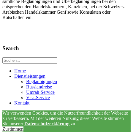
sämtliche Beglaubigungen und Überbeglaubigungen bei den
entsprechenden Handelskammern, Kanzleien, bei der Schweizer-
Arabischen Handelskammer Genf sowie Konsulaten oder
Botschaften ein.
Search
Home
Dienstleistungen
Beglaubigungen
Russlandreise
Umrah-Service
Visa-Service
Kontakt
Wir verwenden Cookies, um die Nutzerfreundlichkeit der Webseite
zu verbessern. Mit der weiteren Nutzung dieser Website stimmen
Sie unserer
Datenschutzerklärung
zu.
Zustimmen